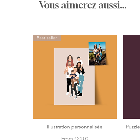
Vous aimerez aussi...
Best seller
Illustration personnalisée
Puzzl
Sale Price
From
€24.00