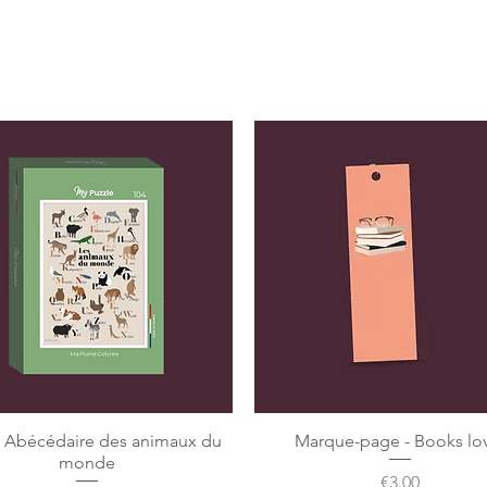
e Abécédaire des animaux du
Marque-page - Books lo
monde
Price
€3.00