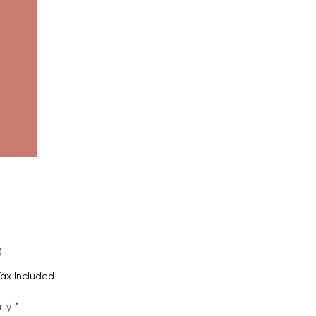
Price
0
Tax Included
ity
*