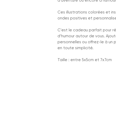
d'aventure ou encore d’humour
Ces illustrations colorées et i
ondes positives et personnalise
C'est le cadeau parfait pour ré
d’humour autour de vous. Ajoute
personnelles ou offrez-le à un
en toute simplicité.
Taille : entre 5x5cm et 7x7cm