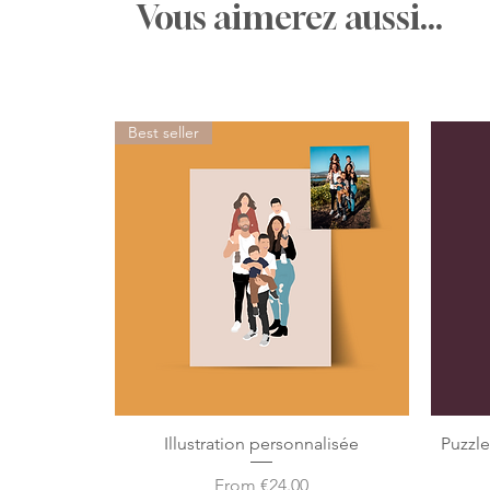
Vous aimerez aussi...
Best seller
Illustration personnalisée
Puzzl
Sale Price
From
€24.00