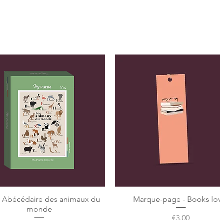
e Abécédaire des animaux du
Marque-page - Books lo
monde
Price
€3.00