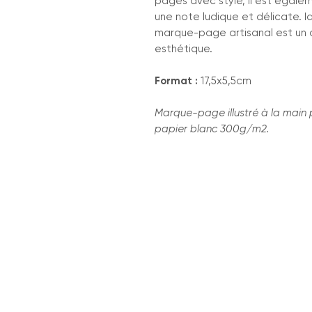
pages avec style, il est égal
une note ludique et délicate. Idé
marque-page artisanal est un 
esthétique.
Format :
17,5x5,5cm
Marque-page illustré à la main 
papier blanc 300g/m2.