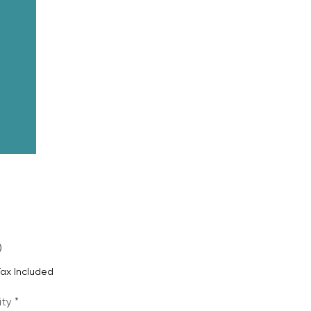
Price
0
Tax Included
ity
*