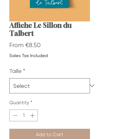
Affiche Le Sillon du
Talbert
Sale
From
€8.50
Price
Sales Tax Included
Taille
*
Quantity
*
Add to Cart