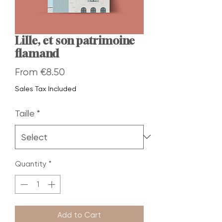
Lille, et son patrimoine
flamand
Sale
From
€8.50
Price
Sales Tax Included
Taille
*
Quantity
*
Add to Cart