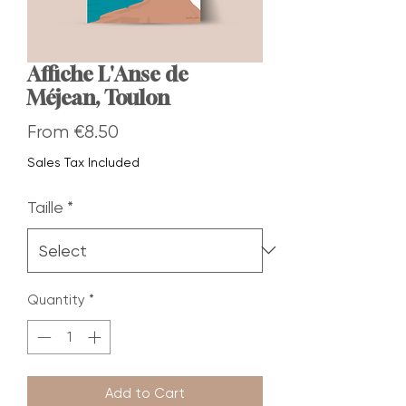
Affiche L'Anse de
Méjean, Toulon
Sale
From
€8.50
Price
Sales Tax Included
Taille
*
Quantity
*
Add to Cart